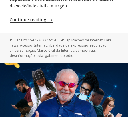
da sociedade civil e a urgên...
Continue reading...
Janeiro 15-01-2023 19:14
aplicações de internet,
Fake
news,
Acesso,
Internet,
liberdade de expressão,
regulação,
universalização,
Marco Civil da Internet,
democracia,
desinformação,
Lula,
gabinete do ódio